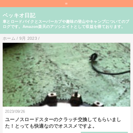
=
ベッキオ日記
車とロードバイクとスーパーカブや趣味の登山やキャンプについてのブ
ログです。Amazon楽天のアソシエイトとして収益を得ております。
ホーム
/
9月 2023
/
2023/09/26
ユーノスロードスターのクラッチ交換してもらいまし
た！とっても快適なのでオススメですよ。