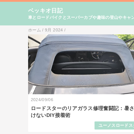
ベッキオ日記
車とロードバイクとスーパーカブや趣味の登山やキャン
ホーム
/
9月 2024
/
2024/09/06
ロードスターのリアガラス修理奮闘記：暑
けないDIY接着術
ユーノスロードス