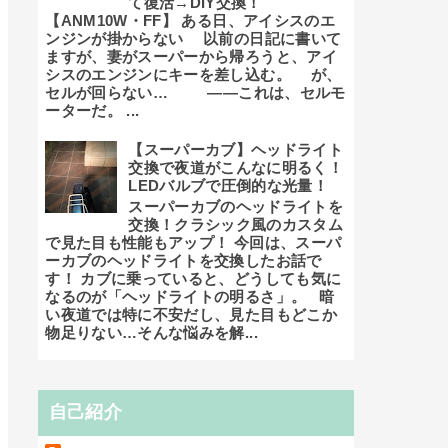
て復活→DIY交換！
【ANM10W・FF】 ある日、アイシスのエ
ンジンが掛からない 以前の日記に書いて
ますが、妻がスーパーから帰ろうと、アイ
シスのエンジンにキーを差し込む。 が、
セルが回らない… ――これは、セルモ
ーターだ。 ...
【スーパーカブ】ヘッドライト
交換で夜道がこんなに明るく！
LEDバルブで圧倒的な光量！
スーパーカブのヘッドライトを
交換！クラシック風のカスタム
で見た目も性能もアップ！ 今回は、スーパ
ーカブのヘッドライトを交換したお話で
す！ カブに乗っていると、どうしても気に
なるのが「ヘッドライトの明るさ」。 暗
い夜道では特に不安だし、見た目もどこか
物足りない…そんな悩みを解...
自己紹介